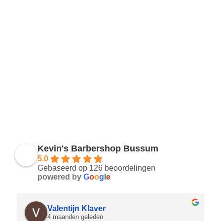
Kevin's Barbershop Bussum
5.0
Gebaseerd op 126 beoordelingen
powered by
G
o
o
g
l
e
Valentijn Klaver
4 maanden geleden