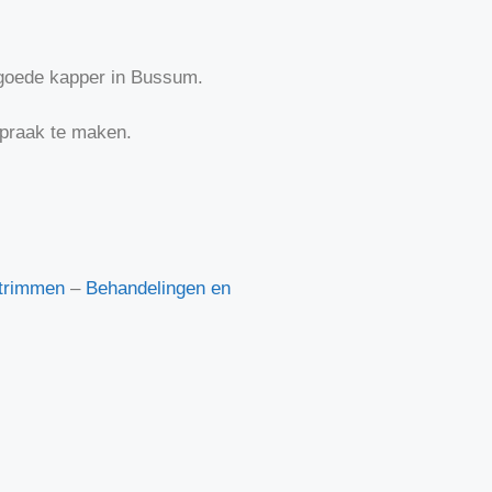
n goede kapper in Bussum.
spraak te maken.
trimmen
–
Behandelingen en