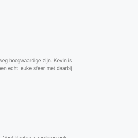
eg hoogwaardige zijn. Kevin is
een echt leuke sfeer met daarbij
en. Veel klanten waarderen ook