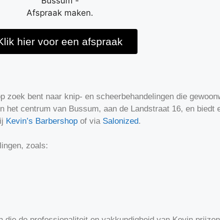
Klik hier voor een afspraak
op zoek bent naar knip- en scheerbehandelingen die gewoonw
h in het centrum van Bussum, aan de Landstraat 16, en biedt 
ij
Kevin’s Barbershop
of via
Salonized
.
lingen, zoals:
en die de professionaliteit en vakkundigheid van Kevin prijz