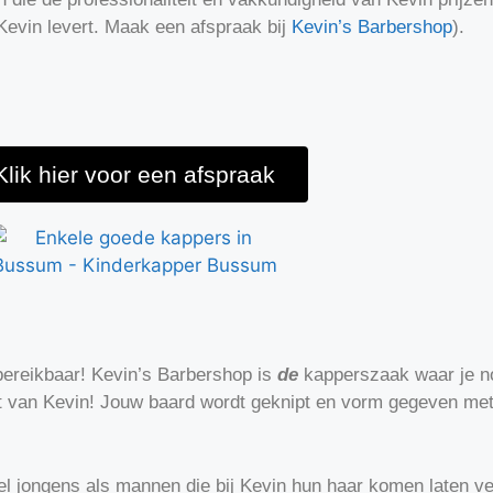
 Kevin levert. Maak een afspraak
bij
Kevin’s Barbershop
)
.
Klik hier voor een afspraak
bereikbaar!
Kevin’s Barbershop is
de
kapperszaak waar je n
t van Kevin! Jou
w baard wordt geknipt en vorm gegeven met
el jongens als mannen die bij Kevin hun haar komen laten v