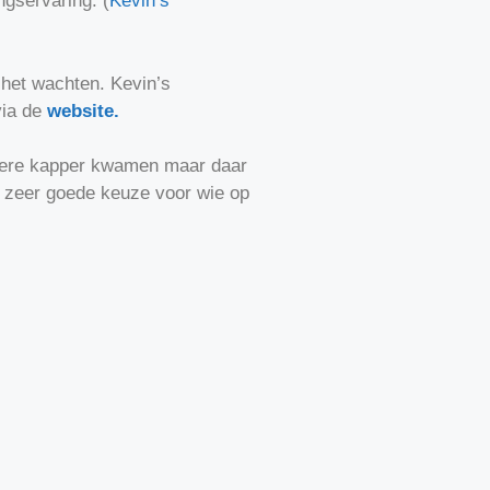
gservaring​.
(
Kevin’s
 het wachten. Kevin’s
via de
website.
 andere kapper kwamen maar daar
en zeer goede keuze voor wie op