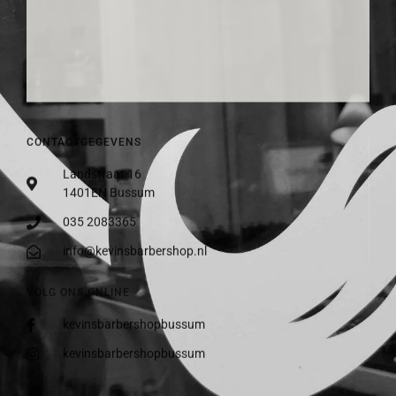
CONTACTGEGEVENS
Landstraat 16
1401EN Bussum
035 2083365
info@kevinsbarbershop.nl
VOLG ONS ONLINE
kevinsbarbershopbussum
kevinsbarbershopbussum